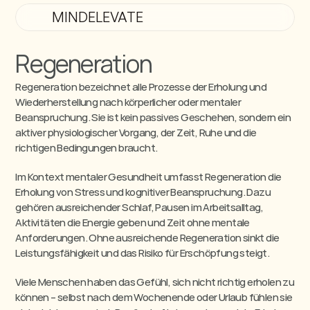
MINDELEVATE
Regeneration
Regeneration bezeichnet alle Prozesse der Erholung und 
Wiederherstellung nach körperlicher oder mentaler 
Beanspruchung. Sie ist kein passives Geschehen, sondern ein 
aktiver physiologischer Vorgang, der Zeit, Ruhe und die 
richtigen Bedingungen braucht.
Im Kontext mentaler Gesundheit umfasst Regeneration die 
Erholung von Stress und kognitiver Beanspruchung. Dazu 
gehören ausreichender Schlaf, Pausen im Arbeitsalltag, 
Aktivitäten die Energie geben und Zeit ohne mentale 
Anforderungen. Ohne ausreichende Regeneration sinkt die 
Leistungsfähigkeit und das Risiko für Erschöpfung steigt.
Viele Menschen haben das Gefühl, sich nicht richtig erholen zu 
können – selbst nach dem Wochenende oder Urlaub fühlen sie 