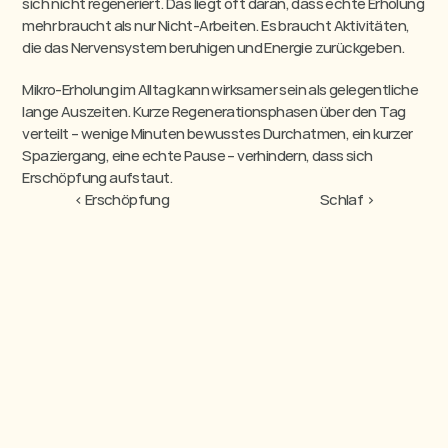
sich nicht regeneriert. Das liegt oft daran, dass echte Erholung 
mehr braucht als nur Nicht-Arbeiten. Es braucht Aktivitäten, 
die das Nervensystem beruhigen und Energie zurückgeben.
Mikro-Erholung im Alltag kann wirksamer sein als gelegentliche 
lange Auszeiten. Kurze Regenerationsphasen über den Tag 
verteilt – wenige Minuten bewusstes Durchatmen, ein kurzer 
Spaziergang, eine echte Pause – verhindern, dass sich 
Erschöpfung aufstaut.
‹ Erschöpfung
Schlaf ›
Wir machen mentale Gesundheit zur Selbstverständlichkeit.
Wir bauen eine Welt, in der mentale Gesundheit so normal ist wie Bewegung und 
Ernährung.