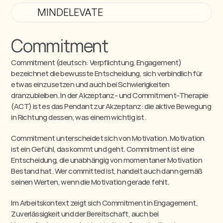
MINDELEVATE
Commitment
Commitment (deutsch: Verpflichtung, Engagement) 
bezeichnet die bewusste Entscheidung, sich verbindlich für 
etwas einzusetzen und auch bei Schwierigkeiten 
dranzubleiben. In der Akzeptanz- und Commitment-Therapie 
(ACT) ist es das Pendant zur Akzeptanz: die aktive Bewegung 
in Richtung dessen, was einem wichtig ist.
Commitment unterscheidet sich von Motivation. Motivation 
ist ein Gefühl, das kommt und geht. Commitment ist eine 
Entscheidung, die unabhängig von momentaner Motivation 
Bestand hat. Wer committed ist, handelt auch dann gemäß 
seinen Werten, wenn die Motivation gerade fehlt.
Im Arbeitskontext zeigt sich Commitment in Engagement, 
Zuverlässigkeit und der Bereitschaft, auch bei 