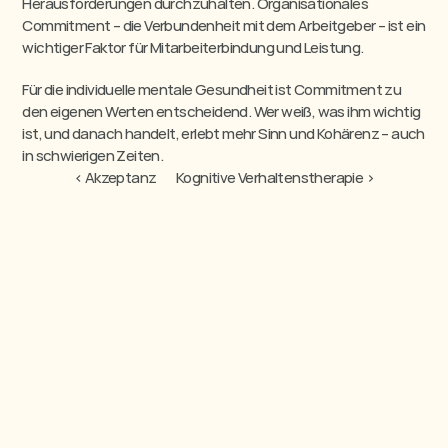
Herausforderungen durchzuhalten. Organisationales 
Commitment – die Verbundenheit mit dem Arbeitgeber – ist ein 
wichtiger Faktor für Mitarbeiterbindung und Leistung.
Für die individuelle mentale Gesundheit ist Commitment zu 
den eigenen Werten entscheidend. Wer weiß, was ihm wichtig 
ist, und danach handelt, erlebt mehr Sinn und Kohärenz – auch 
in schwierigen Zeiten.
‹ Akzeptanz
Kognitive Verhaltenstherapie ›
Wir machen mentale Gesundheit zur Selbstverständlichkeit.
Wir bauen eine Welt, in der mentale Gesundheit so normal ist wie Bewegung und 
Ernährung.
Seiten