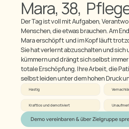
Mara, 38,  Pfleg
Der Tag ist voll mit Aufgaben, Verantwo
Menschen, die etwas brauchen. Am Ende 
Mara erschöpft  und im Kopf läuft trotzd
Sie hat verlernt abzuschalten und sich u
kümmern und drängt sich selbst immer w
totale Erschöpfung. Ihre Arbeit, die Pat
selbst leiden unter dem hohen Druck u
Hastig
Vernachläs
Kraftlos und demotiviert
Unaufmer
Demo vereinbaren & über Zielgruppe spr
Demo vereinbaren & über Zielgruppe spr