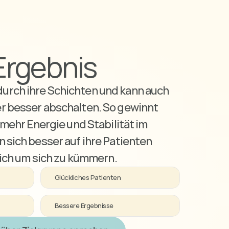
Ergebnis
urch ihre Schichten und kann auch 
r besser abschalten. So gewinnt 
t mehr Energie und Stabilität im 
 sich besser auf ihre Patienten 
 sich um sich zu kümmern.
Glückliches Patienten
Bessere Ergebnisse