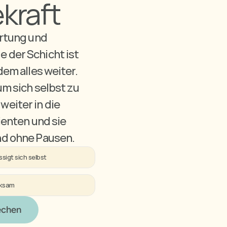
ekraft
rtung und 
der Schicht ist 
em alles weiter. 
m sich selbst zu 
eiter in die 
ienten und sie 
nd ohne Pausen. 
sigt sich selbst
ksam
echen
echen