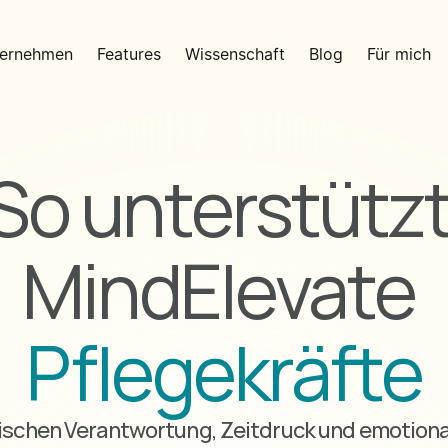
ternehmen
Features
Wissenschaft
Blog
Für mich
So unterstützt
MindElevate 
Pflegekräfte
schen Verantwortung, Zeitdruck und emotional