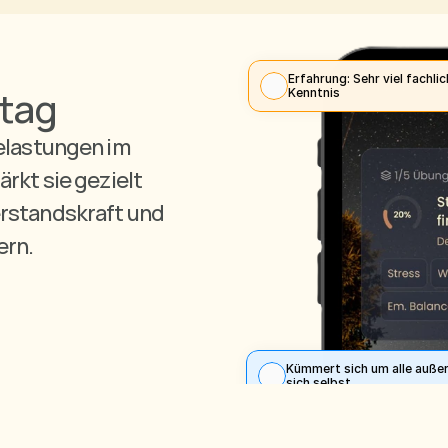
Erfahrung: Sehr viel fachlic
ltag
Kenntnis
elastungen im 
rkt sie gezielt 
rstandskraft und 
ern.
Kümmert sich um alle außer
sich selbst