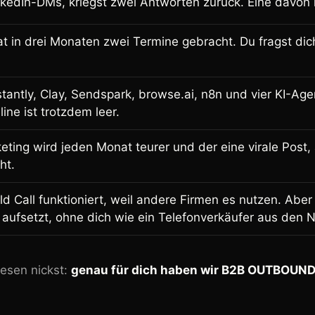
nkedIn-DMs, kriegst zwei Antworten zurück. Eine davon 
t in drei Monaten zwei Termine gebracht. Du fragst dich
stantly, Clay, Sendspark, browse.ai, n8n und vier KI-Ag
line ist trotzdem leer.
ting wird jeden Monat teurer und der eine virale Post,
ht.
d Call funktioniert, weil andere Firmen es nutzen. Aber
 aufsetzt, ohne dich wie ein Telefonverkäufer aus den 
sen nickst:
genau für dich haben wir
B2B OUTBOUND