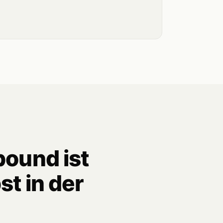
bound ist
st in der