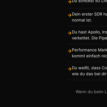
Du schickst 50 Li
→
Dein erster SDR ha
→
normal ist.
Du hast Apollo, In
→
verkettet. Die Pipe
Performance Marke
→
kommt einfach nic
Du weißt, dass Col
→
wie du das bei dir
Wenn du beim Le