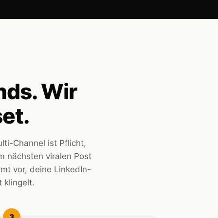
nds. Wir
et.
i-Channel ist Pflicht,
m nächsten viralen Post
rmt vor, deine LinkedIn-
klingelt.
3